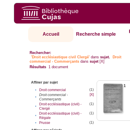
Accueil
Recherche simple
Rechercher:
'Droit ecclésiastique civil Clergé'
dans
sujet.
Droit
commercial - Commerçants
dans
sujet
[X]
Résultats
1
document
Affiner par sujet
1
(1)
•
Droit commercial
[X]
Droit commercial -
•
Commerçants
(1)
Droit ecclésiastique (civil) -
•
Clergé
(1)
Droit ecclésiastique (civil) -
•
Régale
(1)
•
Prusse