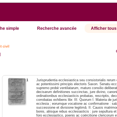
he simple
Recherche avancée
Afficher tous 
t civil
]
1
Jurisprudentia ecclesiastica seu consistorialis rerum
ac potentissimi principis electoris Saxon. Senatu eccl
supremo probè ventilatarum, maturo consilio deliberat
decisarum definitiones succinctas, jure divino, canonic
ordinationibus ecclesiasticis probatas, rescriptis, dec
corrobatas exhibens libr. III. Quorum I. Materia de jur
ecclesia ; eorumque vocatione ac confirmatione : sala
successione et divisione legitimâ. II. Causis matrimoni
bonis, aliisque rebus ecclesiasticis : jure sepultura e
foro ecclesiastico, poenis ac coërcitione clericorum et