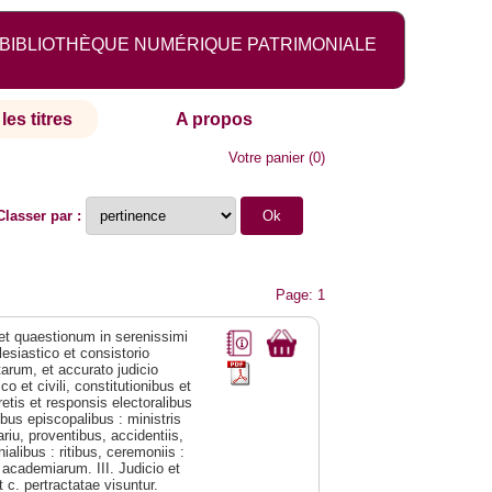
BIBLIOTHÈQUE NUMÉRIQUE PATRIMONIALE
les titres
A propos
Votre panier
(
0
)
Classer par :
Page: 1
 et quaestionum in serenissimi
esiastico et consistorio
arum, et accurato judicio
o et civili, constitutionibus et
retis et responsis electoralibus
ibus episcopalibus : ministris
riu, proventibus, accidentiis,
alibus : ritibus, ceremoniis :
t academiarum. III. Judicio et
 c. pertractatae visuntur.