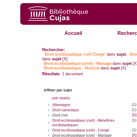
Accueil
Recherc
Rechercher:
'Droit ecclésiastique civil Clergé'
dans
sujet.
Droi
dans
sujet
[X]
Droit ecclésiastique (civil) - Mariage
dans
sujet
[X
Droit ecclésiastique - Histoire
dans
sujet
[X]
Résultats
1
document
Affiner par sujet
voir moins
(1)
•
Allemagne
(1)
•
Droit canonique
[X]
•
Droit civil
(1)
Droit ecclésiastique (civil) - Bénéfices
•
ecclésiastiques
(1)
•
Droit ecclésiastique (civil) - Clergé
[X]
•
Droit ecclésiastique (civil) - Mariage