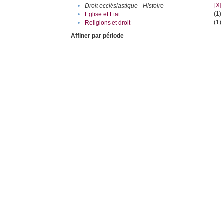
[X]
•
Droit ecclésiastique - Histoire
(1)
•
Eglise et Etat
(1)
•
Religions et droit
Affiner par période