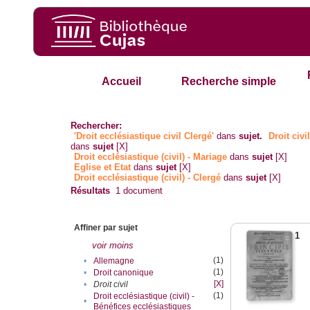
Accueil
Recherche simple
Rechercher:
'Droit ecclésiastique civil Clergé'
dans
sujet.
Droit civi
dans
sujet
[X]
Droit ecclésiastique (civil) - Mariage
dans
sujet
[X]
Eglise et Etat
dans
sujet
[X]
Droit ecclésiastique (civil) - Clergé
dans
sujet
[X]
Résultats
1
document
Affiner par sujet
1
voir moins
(1)
•
Allemagne
(1)
•
Droit canonique
[X]
•
Droit civil
(1)
Droit ecclésiastique (civil) -
•
Bénéfices ecclésiastiques