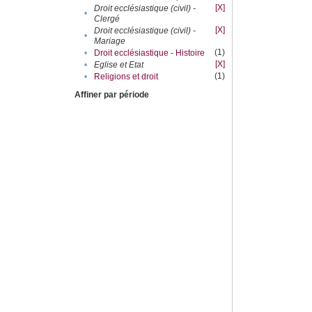
[X]
Droit ecclésiastique (civil) -
•
Clergé
[X]
Droit ecclésiastique (civil) -
•
Mariage
(1)
•
Droit ecclésiastique - Histoire
[X]
•
Eglise et Etat
(1)
•
Religions et droit
Affiner par période