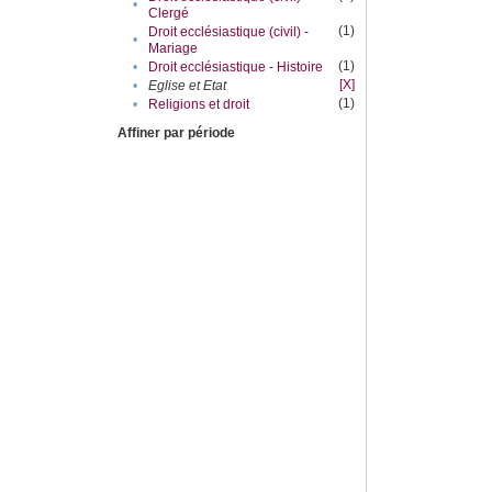
•
Clergé
(1)
Droit ecclésiastique (civil) -
•
Mariage
(1)
•
Droit ecclésiastique - Histoire
[X]
•
Eglise et Etat
(1)
•
Religions et droit
Affiner par période