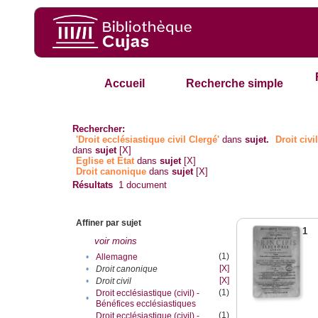
Accueil
Recherche simple
Rechercher:
'Droit ecclésiastique civil Clergé'
dans
sujet.
Droit civi
dans
sujet
[X]
Eglise et Etat
dans
sujet
[X]
Droit canonique
dans
sujet
[X]
Résultats
1
document
Affiner par sujet
1
voir moins
(1)
•
Allemagne
[X]
•
Droit canonique
[X]
•
Droit civil
(1)
Droit ecclésiastique (civil) -
•
Bénéfices ecclésiastiques
(1)
Droit ecclésiastique (civil) -