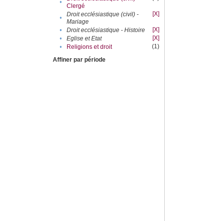
•
Clergé
[X]
Droit ecclésiastique (civil) -
•
Mariage
[X]
•
Droit ecclésiastique - Histoire
[X]
•
Eglise et Etat
(1)
•
Religions et droit
Affiner par période