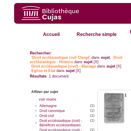
Accueil
Recherche simple
Rechercher:
'Droit ecclésiastique civil Clergé'
dans
sujet.
Droit
ecclésiastique - Histoire
dans
sujet
[X]
Droit ecclésiastique (civil) - Mariage
dans
sujet
[X]
Eglise et Etat
dans
sujet
[X]
Résultats
1
document
Affiner par sujet
1
voir moins
(1)
•
Allemagne
(1)
•
Droit canonique
(1)
•
Droit civil
(1)
Droit ecclésiastique (civil) -
•
Bénéfices ecclésiastiques
(1)
Droit ecclésiastique (civil) -