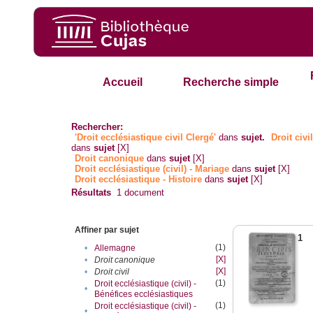
Accueil
Recherche simple
Rechercher:
'Droit ecclésiastique civil Clergé'
dans
sujet.
Droit civi
dans
sujet
[X]
Droit canonique
dans
sujet
[X]
Droit ecclésiastique (civil) - Mariage
dans
sujet
[X]
Droit ecclésiastique - Histoire
dans
sujet
[X]
Résultats
1
document
Affiner par sujet
1
(1)
•
Allemagne
[X]
•
Droit canonique
[X]
•
Droit civil
(1)
Droit ecclésiastique (civil) -
•
Bénéfices ecclésiastiques
(1)
Droit ecclésiastique (civil) -
•