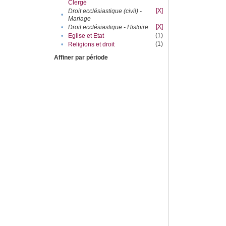
Clergé
[X]
Droit ecclésiastique (civil) -
•
Mariage
[X]
•
Droit ecclésiastique - Histoire
(1)
•
Eglise et Etat
(1)
•
Religions et droit
Affiner par période