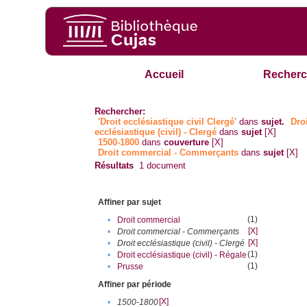
Accueil
Recherc
Rechercher:
'Droit ecclésiastique civil Clergé'
dans
sujet.
Dro
ecclésiastique (civil) - Clergé
dans
sujet
[X]
1500-1800
dans
couverture
[X]
Droit commercial - Commerçants
dans
sujet
[X]
Résultats
1
document
Affiner par sujet
(1)
•
Droit commercial
[X]
•
Droit commercial - Commerçants
[X]
•
Droit ecclésiastique (civil) - Clergé
(1)
•
Droit ecclésiastique (civil) - Régale
(1)
•
Prusse
Affiner par période
[X]
•
1500-1800