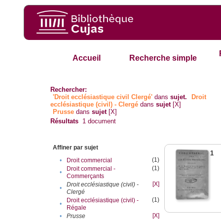
Accueil
Recherche simple
Rechercher:
'Droit ecclésiastique civil Clergé'
dans
sujet.
Droit
ecclésiastique (civil) - Clergé
dans
sujet
[X]
Prusse
dans
sujet
[X]
Résultats
1
document
Affiner par sujet
1
(1)
•
Droit commercial
(1)
Droit commercial -
•
Commerçants
[X]
Droit ecclésiastique (civil) -
•
Clergé
(1)
Droit ecclésiastique (civil) -
•
Régale
[X]
•
Prusse