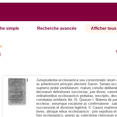
he simple
Recherche avancée
Afficher tous 
it
]
1
Jurisprudentia ecclesiastica seu consistorialis rerum
ac potentissimi principis electoris Saxon. Senatu eccl
supremo probè ventilatarum, maturo consilio deliberat
decisarum definitiones succinctas, jure divino, canonic
ordinationibus ecclesiasticis probatas, rescriptis, dec
corrobatas exhibens libr. III. Quorum I. Materia de jur
ecclesia ; eorumque vocatione ac confirmatione : sala
successione et divisione legitimâ. II. Causis matrimoni
bonis, aliisque rebus ecclesiasticis : jure sepultura e
foro ecclesiastico, poenis ac coërcitione clericorum et