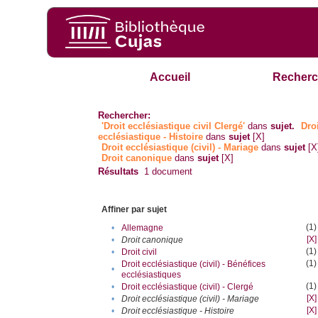
Accueil
Recherc
Rechercher:
'Droit ecclésiastique civil Clergé'
dans
sujet.
Dro
ecclésiastique - Histoire
dans
sujet
[X]
Droit ecclésiastique (civil) - Mariage
dans
sujet
[X
Droit canonique
dans
sujet
[X]
Résultats
1
document
Affiner par sujet
(1)
•
Allemagne
[X]
•
Droit canonique
(1)
•
Droit civil
(1)
Droit ecclésiastique (civil) - Bénéfices
•
ecclésiastiques
(1)
•
Droit ecclésiastique (civil) - Clergé
[X]
•
Droit ecclésiastique (civil) - Mariage
[X]
•
Droit ecclésiastique - Histoire