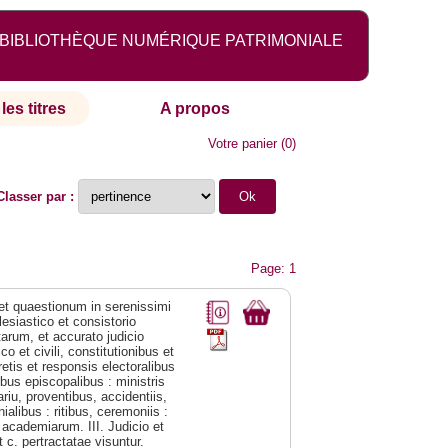
BIBLIOTHÈQUE NUMÉRIQUE PATRIMONIALE
les titres
A propos
Votre panier
(
0
)
Classer par :
Page: 1
 et quaestionum in serenissimi
esiastico et consistorio
arum, et accurato judicio
o et civili, constitutionibus et
retis et responsis electoralibus
ibus episcopalibus : ministris
riu, proventibus, accidentiis,
alibus : ritibus, ceremoniis :
t academiarum. III. Judicio et
 c. pertractatae visuntur.