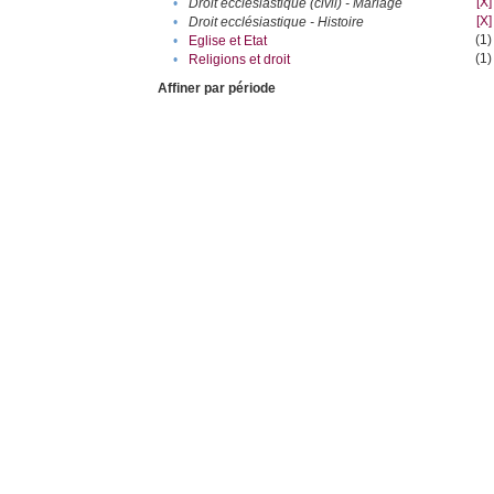
[X]
•
Droit ecclésiastique (civil) - Mariage
[X]
•
Droit ecclésiastique - Histoire
(1)
•
Eglise et Etat
(1)
•
Religions et droit
Affiner par période