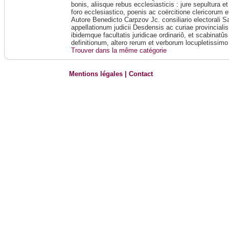
bonis, aliisque rebus ecclesiasticis : jure sepultura e
foro ecclesiastico, poenis ac coërcitione clericorum et
Autore Benedicto Carpzov Jc. consiliario electorali 
appellationum judicii Desdensis ac curiae provincialis
ibidemque facultatis juridicae ordinariô, et scabinatû
definitionum, altero rerum et verborum locupletissimo
Trouver dans la même catégorie
Mentions légales
|
Contact