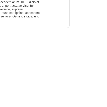
t academiarum. III. Judicio et
 c. pertractatae visuntur.
Saxonico, supremi
, quae est lipsiae, assessore,
s seniore. Gemino indice, uno