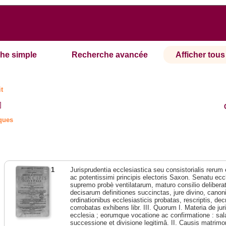
he simple
Recherche avancée
Afficher tous 
it
]
iques
1
Jurisprudentia ecclesiastica seu consistorialis rerum
ac potentissimi principis electoris Saxon. Senatu eccl
supremo probè ventilatarum, maturo consilio deliberat
decisarum definitiones succinctas, jure divino, canonic
ordinationibus ecclesiasticis probatas, rescriptis, dec
corrobatas exhibens libr. III. Quorum I. Materia de jur
ecclesia ; eorumque vocatione ac confirmatione : sala
successione et divisione legitimâ. II. Causis matrimoni