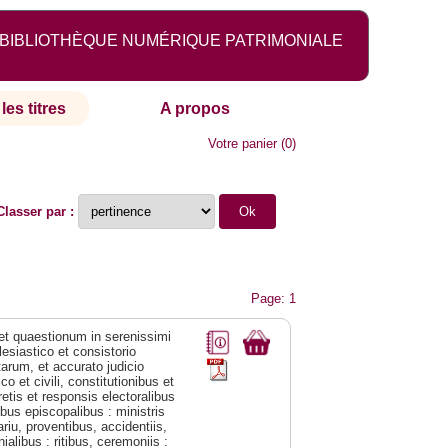
BIBLIOTHÈQUE NUMÉRIQUE PATRIMONIALE
les titres
A propos
Votre panier
(
0
)
Classer par :
Page: 1
 et quaestionum in serenissimi
esiastico et consistorio
arum, et accurato judicio
o et civili, constitutionibus et
retis et responsis electoralibus
ibus episcopalibus : ministris
riu, proventibus, accidentiis,
alibus : ritibus, ceremoniis :