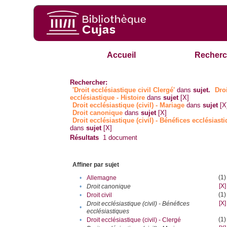
Accueil
Recherc
Rechercher:
'Droit ecclésiastique civil Clergé'
dans
sujet.
Dro
ecclésiastique - Histoire
dans
sujet
[X]
Droit ecclésiastique (civil) - Mariage
dans
sujet
[X
Droit canonique
dans
sujet
[X]
Droit ecclésiastique (civil) - Bénéfices ecclésiast
dans
sujet
[X]
Résultats
1
document
Affiner par sujet
(1)
•
Allemagne
[X]
•
Droit canonique
(1)
•
Droit civil
[X]
Droit ecclésiastique (civil) - Bénéfices
•
ecclésiastiques
(1)
•
Droit ecclésiastique (civil) - Clergé