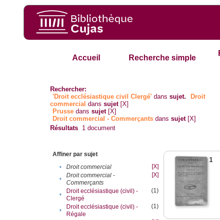
Accueil
Recherche simple
Rechercher:
'Droit ecclésiastique civil Clergé'
dans
sujet.
Droit
commercial
dans
sujet
[X]
Prusse
dans
sujet
[X]
Droit commercial - Commerçants
dans
sujet
[X]
Résultats
1
document
Affiner par sujet
1
[X]
•
Droit commercial
[X]
Droit commercial -
•
Commerçants
(1)
Droit ecclésiastique (civil) -
•
Clergé
(1)
Droit ecclésiastique (civil) -
•
Régale