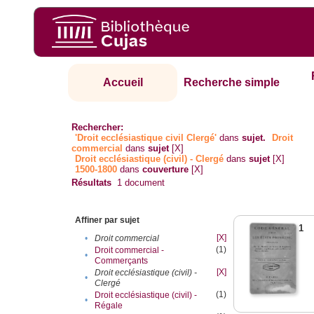
Accueil
Recherche simple
Rechercher:
'Droit ecclésiastique civil Clergé'
dans
sujet.
Droit
commercial
dans
sujet
[X]
Droit ecclésiastique (civil) - Clergé
dans
sujet
[X]
1500-1800
dans
couverture
[X]
Résultats
1
document
Affiner par sujet
1
[X]
•
Droit commercial
(1)
Droit commercial -
•
Commerçants
[X]
Droit ecclésiastique (civil) -
•
Clergé
(1)
Droit ecclésiastique (civil) -
•
Régale