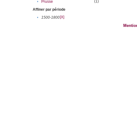
(1)
•
Prusse
Affiner par période
[X]
•
1500-1800
Mentio