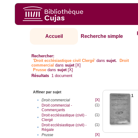
Accueil
Recherche simple
Rechercher:
'Droit ecclésiastique civil Clergé'
dans
sujet.
Droit
commercial
dans
sujet
[X]
Prusse
dans
sujet
[X]
Résultats
1
document
Affiner par sujet
1
[X]
•
Droit commercial
(1)
Droit commercial -
•
Commerçants
(1)
Droit ecclésiastique (civil) -
•
Clergé
(1)
Droit ecclésiastique (civil) -
•
Régale
[X]
•
Prusse