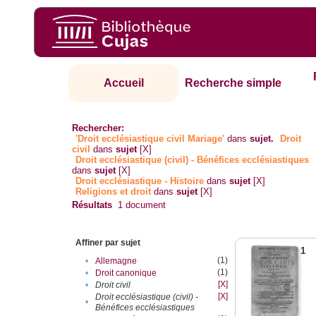
Accueil
Recherche simple
Rechercher:
'Droit ecclésiastique civil Mariage'
dans
sujet.
Droit
civil
dans
sujet
[X]
Droit ecclésiastique (civil) - Bénéfices ecclésiastiques
dans
sujet
[X]
Droit ecclésiastique - Histoire
dans
sujet
[X]
Religions et droit
dans
sujet
[X]
Résultats
1
document
Affiner par sujet
1
(1)
•
Allemagne
(1)
•
Droit canonique
[X]
•
Droit civil
[X]
Droit ecclésiastique (civil) -
•
Bénéfices ecclésiastiques