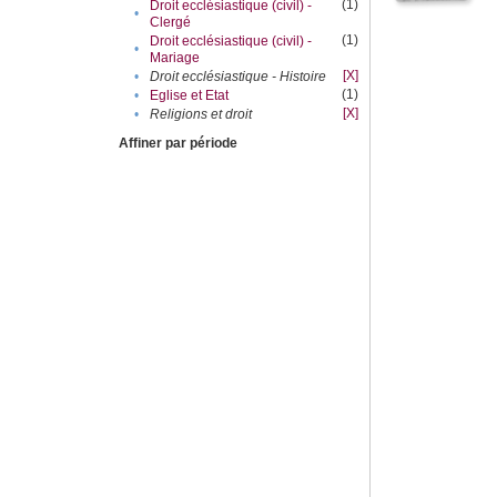
(1)
Droit ecclésiastique (civil) -
•
Clergé
(1)
Droit ecclésiastique (civil) -
•
Mariage
[X]
•
Droit ecclésiastique - Histoire
(1)
•
Eglise et Etat
[X]
•
Religions et droit
Affiner par période