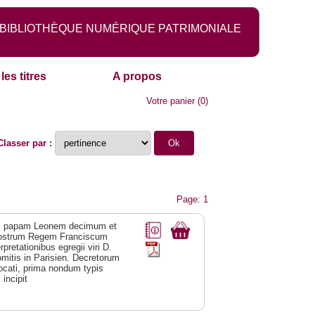
BIBLIOTHÈQUE NUMÉRIQUE PATRIMONIALE
les titres
A propos
Votre panier
(
0
)
Classer par :
Page: 1
um papam Leonem decimum et
nostrum Regem Franciscum
retationibus egregii viri D.
omitis in Parisien. Decretorum
ocati, prima nondum typis
incipit