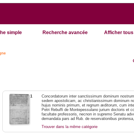
he simple
Recherche avancée
Afficher tous 
ogne
1
Concordatorum inter sanctissimum dominum nostr
sedem apostolicam, ac christianissimum dominum 
hujus nominis primum, et regnum æditorum, cum interp
Petri Rebuffi de Montepessulano jurium doctoris et c
facultate professoris, necnon in supremo Senatu adv
demandata pars ad Rub. de reservationibus protensa, 
Trouver dans la même catégorie