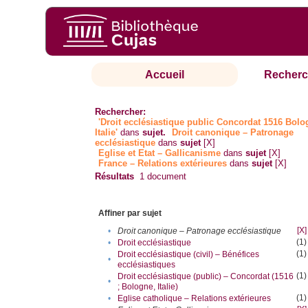
Accueil
Recherc
Rechercher:
'Droit ecclésiastique public Concordat 1516 Bol
Italie'
dans
sujet.
Droit canonique – Patronage
ecclésiastique
dans
sujet
[X]
Eglise et Etat – Gallicanisme
dans
sujet
[X]
France – Relations extérieures
dans
sujet
[X]
Résultats
1
document
Affiner par sujet
[X]
•
Droit canonique – Patronage ecclésiastique
(1)
•
Droit ecclésiastique
(1)
Droit ecclésiastique (civil) – Bénéfices
•
ecclésiastiques
(1)
Droit ecclésiastique (public) – Concordat (1516
•
; Bologne, Italie)
(1)
•
Eglise catholique – Relations extérieures