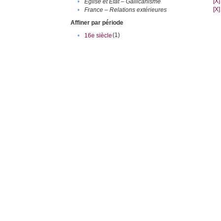
[X]
•
Eglise et Etat – Gallicanisme
[X]
•
France – Relations extérieures
Affiner par période
(1)
•
16e siècle