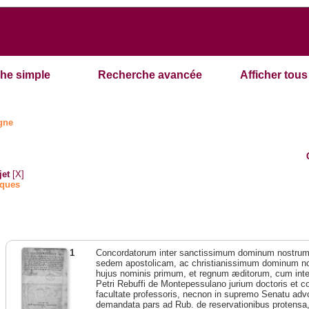
he simple
Recherche avancée
Afficher tous 
ogne
jet
[X]
iques
1
Concordatorum inter sanctissimum dominum nostr
sedem apostolicam, ac christianissimum dominum 
hujus nominis primum, et regnum æditorum, cum interp
Petri Rebuffi de Montepessulano jurium doctoris et c
facultate professoris, necnon in supremo Senatu adv
demandata pars ad Rub. de reservationibus protensa, 