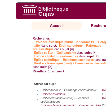
Accueil
Recherc
Rechercher:
'Droit ecclésiastique public Concordat 1516 Bol
Italie'
dans
sujet.
Droit canonique – Patronage
ecclésiastique
dans
sujet
[X]
Eglise et Etat – Gallicanisme
dans
sujet
[X]
France – Relations extérieures
dans
sujet
[X]
Eglise catholique – Relations extérieures
dans
su
Droit ecclésiastique (civil) – Bénéfices ecclésiast
dans
sujet
[X]
Résultats
1
document
Affiner par sujet
[X]
•
Droit canonique – Patronage ecclésiastique
(1)
•
Droit ecclésiastique
[X]
Droit ecclésiastique (civil) – Bénéfices
•
ecclésiastiques
(1)
Droit ecclésiastique (public) – Concordat (1516