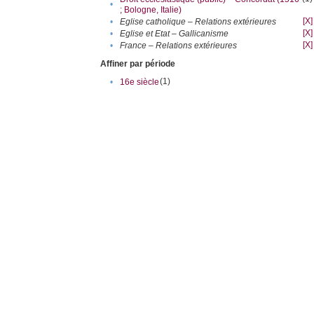
•
; Bologne, Italie)
[X]
•
Eglise catholique – Relations extérieures
[X]
•
Eglise et Etat – Gallicanisme
[X]
•
France – Relations extérieures
Affiner par période
(1)
•
16e siècle