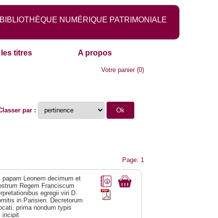
BIBLIOTHÈQUE NUMÉRIQUE PATRIMONIALE
les titres
A propos
Votre panier
(
0
)
Classer par :
Page: 1
um papam Leonem decimum et
nostrum Regem Franciscum
retationibus egregii viri D.
omitis in Parisien. Decretorum
ocati, prima nondum typis
incipit