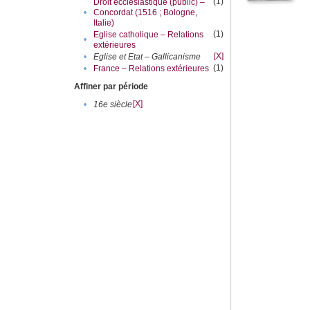
(1)
Droit ecclésiastique (public) –
•
Concordat (1516 ; Bologne,
Italie)
(1)
Eglise catholique – Relations
•
extérieures
[X]
•
Eglise et Etat – Gallicanisme
(1)
•
France – Relations extérieures
Affiner par période
[X]
•
16e siècle