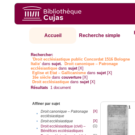
Accueil
Recherche simple
Rechercher:
'Droit ecclésiastique public Concordat 1516 Bologne
Italie'
dans
sujet.
Droit canonique – Patronage
ecclésiastique
dans
sujet
[X]
Eglise et Etat – Gallicanisme
dans
sujet
[X]
16e siècle
dans
couverture
[X]
Droit ecclésiastique
dans
sujet
[X]
Résultats
1
document
Affiner par sujet
1
[X]
Droit canonique – Patronage
•
ecclésiastique
[X]
•
Droit ecclésiastique
(1)
Droit ecclésiastique (civil) –
•
Bénéfices ecclésiastiques