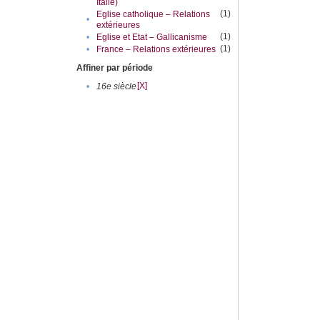
Italie)
(1)
Eglise catholique – Relations
•
extérieures
(1)
•
Eglise et Etat – Gallicanisme
(1)
•
France – Relations extérieures
Affiner par période
[X]
•
16e siècle