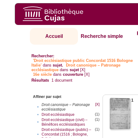
Accueil
Recherche simple
Rechercher:
'Droit ecclésiastique public Concordat 1516 Bologne
Italie'
dans
sujet.
Droit canonique – Patronage
ecclésiastique
dans
sujet
[X]
16e siècle
dans
couverture
[X]
Résultats
1
document
Affiner par sujet
1
[X]
Droit canonique – Patronage
•
ecclésiastique
(1)
•
Droit ecclésiastique
(1)
Droit ecclésiastique (civil) –
•
Bénéfices ecclésiastiques
(1)
Droit ecclésiastique (public) –
•
Concordat (1516 ; Bologne,