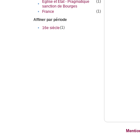
(1)
Eglise et Etat - Pragmatique
•
sanction de Bourges
(1)
•
France
Affiner par période
(1)
•
16e siècle
Mentio