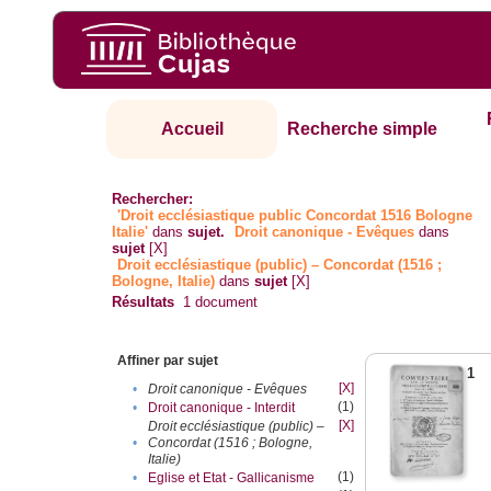
Accueil
Recherche simple
Rechercher:
'Droit ecclésiastique public Concordat 1516 Bologne
Italie'
dans
sujet.
Droit canonique - Evêques
dans
sujet
[X]
Droit ecclésiastique (public) – Concordat (1516 ;
Bologne, Italie)
dans
sujet
[X]
Résultats
1
document
Affiner par sujet
1
[X]
•
Droit canonique - Evêques
(1)
•
Droit canonique - Interdit
[X]
Droit ecclésiastique (public) –
•
Concordat (1516 ; Bologne,
Italie)
(1)
•
Eglise et Etat - Gallicanisme