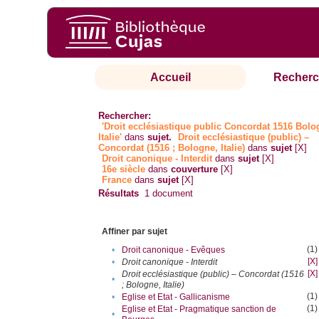
Accueil
Recherc
Rechercher:
'Droit ecclésiastique public Concordat 1516 Bol
Italie'
dans
sujet.
Droit ecclésiastique (public) –
Concordat (1516 ; Bologne, Italie)
dans
sujet
[X]
Droit canonique - Interdit
dans
sujet
[X]
16e siècle
dans
couverture
[X]
France
dans
sujet
[X]
Résultats
1
document
Affiner par sujet
(1)
•
Droit canonique - Evêques
[X]
•
Droit canonique - Interdit
[X]
Droit ecclésiastique (public) – Concordat (1516
•
; Bologne, Italie)
(1)
•
Eglise et Etat - Gallicanisme
(1)
Eglise et Etat - Pragmatique sanction de
•