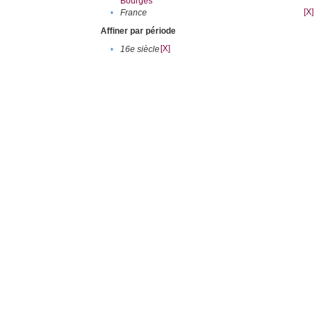
Bourges
[X]
•
France
Affiner par période
[X]
•
16e siècle