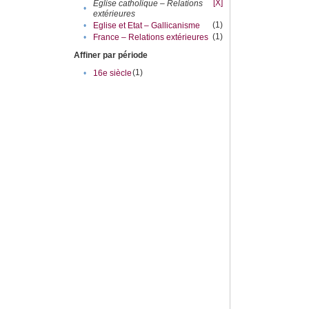
[X]
Eglise catholique – Relations
•
extérieures
(1)
•
Eglise et Etat – Gallicanisme
(1)
•
France – Relations extérieures
Affiner par période
(1)
•
16e siècle