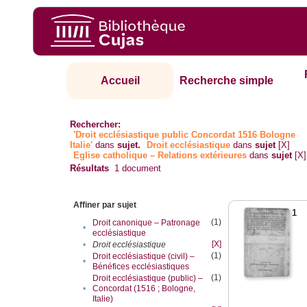
Accueil
Recherche simple
Rechercher:
'Droit ecclésiastique public Concordat 1516 Bologne
Italie'
dans
sujet.
Droit ecclésiastique
dans
sujet
[X]
Eglise catholique – Relations extérieures
dans
sujet
[X]
Résultats
1
document
Affiner par sujet
1
(1)
Droit canonique – Patronage
•
ecclésiastique
[X]
•
Droit ecclésiastique
(1)
Droit ecclésiastique (civil) –
•
Bénéfices ecclésiastiques
(1)
Droit ecclésiastique (public) –
•
Concordat (1516 ; Bologne,
Italie)