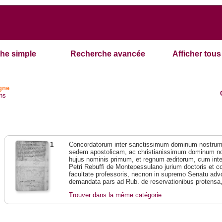
he simple
Recherche avancée
Afficher tous 
ogne
ns
1
Concordatorum inter sanctissimum dominum nostr
sedem apostolicam, ac christianissimum dominum 
hujus nominis primum, et regnum æditorum, cum interp
Petri Rebuffi de Montepessulano jurium doctoris et c
facultate professoris, necnon in supremo Senatu adv
demandata pars ad Rub. de reservationibus protensa, 
Trouver dans la même catégorie