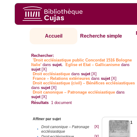
Accueil
Recherche simple
Rechercher:
'Droit ecclésiastique public Concordat 1516 Bologne
Italie'
dans
sujet.
Eglise et Etat – Gallicanisme
dans
sujet
[X]
Droit ecclésiastique
dans
sujet
[X]
France – Relations extérieures
dans
sujet
[X]
Droit ecclésiastique (civil) – Bénéfices ecclésiastiques
dans
sujet
[X]
Droit canonique – Patronage ecclésiastique
dans
sujet
[X]
Résultats
1
document
Affiner par sujet
1
[X]
Droit canonique – Patronage
•
ecclésiastique
[X]
•
Droit ecclésiastique