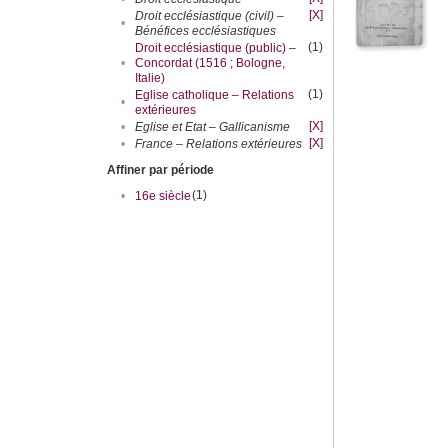
[X]
Droit ecclésiastique (civil) –
•
Bénéfices ecclésiastiques
(1)
Droit ecclésiastique (public) –
•
Concordat (1516 ; Bologne,
Italie)
(1)
Eglise catholique – Relations
•
extérieures
[X]
•
Eglise et Etat – Gallicanisme
[X]
•
France – Relations extérieures
Affiner par période
(1)
•
16e siècle