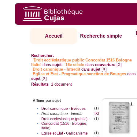
Accueil
Recherche simple
Rechercher:
'Droit ecclésiastique public Concordat 1516 Bologne
Italie'
dans
sujet.
16e siècle
dans
couverture
[X]
Droit canonique - Interdit
dans
sujet
[X]
Eglise et Etat - Pragmatique sanction de Bourges
dans
sujet
[X]
Résultats
1
document
Affiner par sujet
1
(1)
•
Droit canonique - Evêques
[X]
•
Droit canonique - Interdit
(1)
Droit ecclésiastique (public) –
•
Concordat (1516 ; Bologne,
Italie)
(1)
•
Eglise et Etat - Gallicanisme