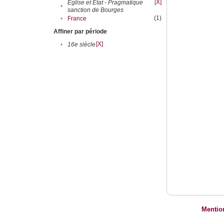
[X]
Eglise et Etat - Pragmatique
•
sanction de Bourges
(1)
•
France
Affiner par période
[X]
•
16e siècle
Mentio