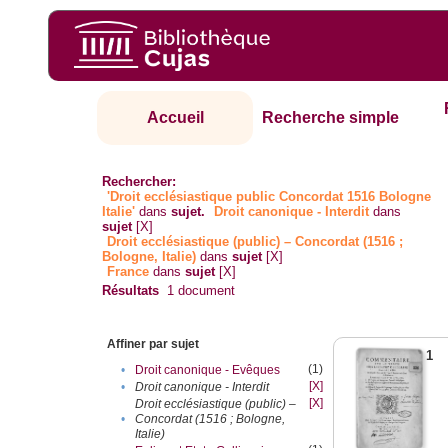
Accueil
Recherche simple
Rechercher:
'Droit ecclésiastique public Concordat 1516 Bologne
Italie'
dans
sujet.
Droit canonique - Interdit
dans
sujet
[X]
Droit ecclésiastique (public) – Concordat (1516 ;
Bologne, Italie)
dans
sujet
[X]
France
dans
sujet
[X]
Résultats
1
document
Affiner par sujet
1
(1)
•
Droit canonique - Evêques
[X]
•
Droit canonique - Interdit
[X]
Droit ecclésiastique (public) –
•
Concordat (1516 ; Bologne,
Italie)