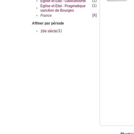
(1)
•
Eglise et Etat - Gallicanisme
(1)
Eglise et Etat - Pragmatique
•
sanction de Bourges
[X]
•
France
Affiner par période
(1)
•
16e siècle