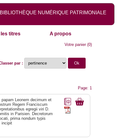
BIBLIOTHÈQUE NUMÉRIQUE PATRIMONIALE
les titres
A propos
Votre panier
(
0
)
Classer par :
Page: 1
um papam Leonem decimum et
nostrum Regem Franciscum
retationibus egregii viri D.
omitis in Parisien. Decretorum
ocati, prima nondum typis
incipit