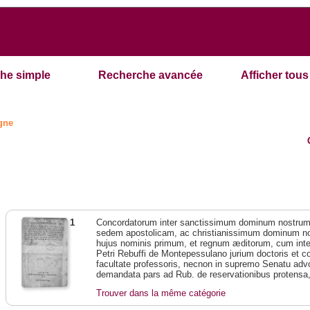
he simple
Recherche avancée
Afficher tous 
ogne
1
Concordatorum inter sanctissimum dominum nostr
sedem apostolicam, ac christianissimum dominum 
hujus nominis primum, et regnum æditorum, cum interp
Petri Rebuffi de Montepessulano jurium doctoris et c
facultate professoris, necnon in supremo Senatu adv
demandata pars ad Rub. de reservationibus protensa, 
Trouver dans la même catégorie