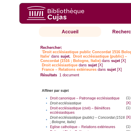
Accueil
Recherc
Rechercher:
'Droit ecclésiastique public Concordat 1516 Bol
Italie'
dans
sujet.
Droit ecclésiastique (public) –
Concordat (1516 ; Bologne, Italie)
dans
sujet
[X]
Droit ecclésiastique
dans
sujet
[X]
France – Relations extérieures
dans
sujet
[X]
Résultats
1
document
Affiner par sujet
(1)
•
Droit canonique – Patronage ecclésiastique
[X]
•
Droit ecclésiastique
(1)
Droit ecclésiastique (civil) – Bénéfices
•
ecclésiastiques
[X]
Droit ecclésiastique (public) – Concordat (1516
•
; Bologne, Italie)
(1)
•
Eglise catholique – Relations extérieures