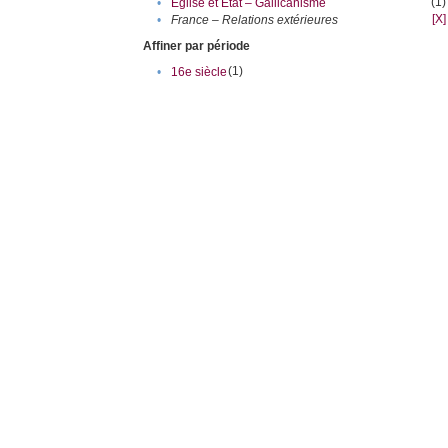
(1)
•
Eglise et Etat – Gallicanisme
[X]
•
France – Relations extérieures
Affiner par période
(1)
•
16e siècle