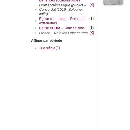
Bénéfices ecclésiastiques
[X]
Droit ecclésiastique (public) –
•
Concordat (1516 ; Bologne,
Italie)
(1)
Eglise catholique – Relations
•
extérieures
(1)
•
Eglise et Etat – Gallicanisme
[X]
•
France – Relations extérieures
Affiner par période
(1)
•
16e siècle