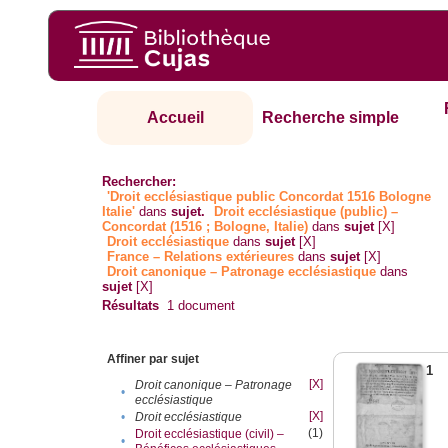
Accueil
Recherche simple
Rechercher:
'Droit ecclésiastique public Concordat 1516 Bologne
Italie'
dans
sujet.
Droit ecclésiastique (public) –
Concordat (1516 ; Bologne, Italie)
dans
sujet
[X]
Droit ecclésiastique
dans
sujet
[X]
France – Relations extérieures
dans
sujet
[X]
Droit canonique – Patronage ecclésiastique
dans
sujet
[X]
Résultats
1
document
Affiner par sujet
1
[X]
Droit canonique – Patronage
•
ecclésiastique
[X]
•
Droit ecclésiastique
(1)
Droit ecclésiastique (civil) –
•