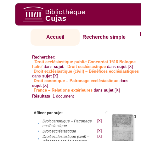
Accueil
Recherche simple
Rechercher:
'Droit ecclésiastique public Concordat 1516 Bologne
Italie'
dans
sujet.
Droit ecclésiastique
dans
sujet
[X]
Droit ecclésiastique (civil) – Bénéfices ecclésiastiques
dans
sujet
[X]
Droit canonique – Patronage ecclésiastique
dans
sujet
[X]
France – Relations extérieures
dans
sujet
[X]
Résultats
1
document
Affiner par sujet
1
[X]
Droit canonique – Patronage
•
ecclésiastique
[X]
•
Droit ecclésiastique
[X]
Droit ecclésiastique (civil) –
•