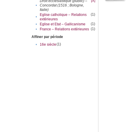
[X]
Droit ecclésiastique (public) –
•
Concordat (1516 ; Bologne,
Italie)
(1)
Eglise catholique – Relations
•
extérieures
(1)
•
Eglise et Etat – Gallicanisme
(1)
•
France – Relations extérieures
Affiner par période
(1)
•
16e siècle