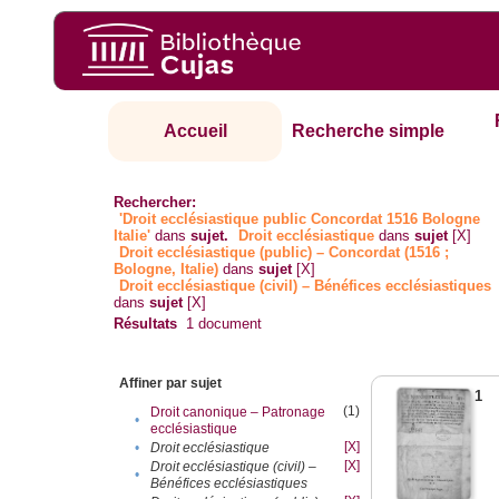
Accueil
Recherche simple
Rechercher:
'Droit ecclésiastique public Concordat 1516 Bologne
Italie'
dans
sujet.
Droit ecclésiastique
dans
sujet
[X]
Droit ecclésiastique (public) – Concordat (1516 ;
Bologne, Italie)
dans
sujet
[X]
Droit ecclésiastique (civil) – Bénéfices ecclésiastiques
dans
sujet
[X]
Résultats
1
document
Affiner par sujet
1
(1)
Droit canonique – Patronage
•
ecclésiastique
[X]
•
Droit ecclésiastique
[X]
Droit ecclésiastique (civil) –
•
Bénéfices ecclésiastiques