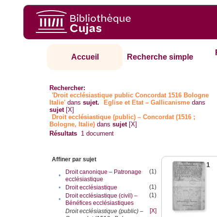
Accueil
Recherche simple
Rechercher:
'Droit ecclésiastique public Concordat 1516 Bologne
Italie'
dans
sujet.
Eglise et Etat – Gallicanisme
dans
sujet
[X]
Droit ecclésiastique (public) – Concordat (1516 ;
Bologne, Italie)
dans
sujet
[X]
Résultats
1
document
Affiner par sujet
1
(1)
Droit canonique – Patronage
•
ecclésiastique
(1)
•
Droit ecclésiastique
(1)
Droit ecclésiastique (civil) –
•
Bénéfices ecclésiastiques
[X]
Droit ecclésiastique (public) –