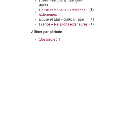
•
Concordat (1516 ; Bologne,
Italie)
(1)
Eglise catholique – Relations
•
extérieures
[X]
•
Eglise et Etat – Gallicanisme
(1)
•
France – Relations extérieures
Affiner par période
(1)
•
16e siècle