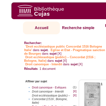
Accueil
Recherche simple
Rechercher:
'Droit ecclésiastique public Concordat 1516 Bologne
Italie'
dans
sujet.
Eglise et Etat - Pragmatique sanction
de Bourges
dans
sujet
[X]
Droit ecclésiastique (public) – Concordat (1516 ;
Bologne, Italie)
dans
sujet
[X]
Droit canonique - Interdit
dans
sujet
[X]
Résultats
1
document
Affiner par sujet
1
(1)
•
Droit canonique - Evêques
[X]
•
Droit canonique - Interdit
[X]
Droit ecclésiastique (public) –
•
Concordat (1516 ; Bologne,
Italie)