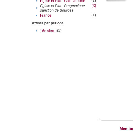
(1)
•
Eglise et Etat - Gallicanisme
[X]
Eglise et Etat - Pragmatique
•
sanction de Bourges
(1)
•
France
Affiner par période
(1)
•
16e siècle
Mentio