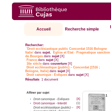
Accueil
Recherche simple
Rechercher:
'Droit ecclésiastique public Concordat 1516 Bologne
Italie'
dans
sujet.
Eglise et Etat - Pragmatique sanction
de Bourges
dans
sujet
[X]
France
dans
sujet
[X]
16e siècle
dans
couverture
[X]
Droit ecclésiastique (public) – Concordat (1516 ;
Bologne, Italie)
dans
sujet
[X]
Droit canonique - Evêques
dans
sujet
[X]
Résultats
1
document
Affiner par sujet
1
[X]
•
Droit canonique - Evêques
(1)
•
Droit canonique - Interdit
[X]
Droit ecclésiastique (public) –