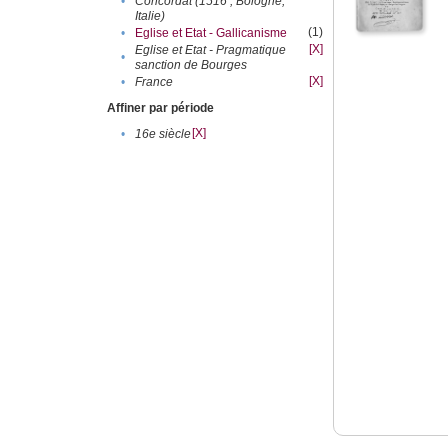
•
Concordat (1516 ; Bologne,
Italie)
(1)
•
Eglise et Etat - Gallicanisme
[X]
Eglise et Etat - Pragmatique
•
sanction de Bourges
[X]
•
France
Affiner par période
[X]
•
16e siècle