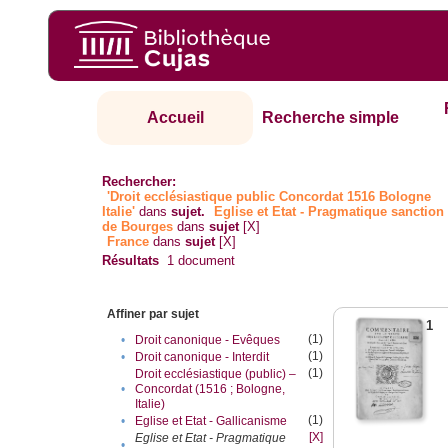
Accueil
Recherche simple
Rechercher:
'Droit ecclésiastique public Concordat 1516 Bologne
Italie'
dans
sujet.
Eglise et Etat - Pragmatique sanction
de Bourges
dans
sujet
[X]
France
dans
sujet
[X]
Résultats
1
document
Affiner par sujet
1
(1)
•
Droit canonique - Evêques
(1)
•
Droit canonique - Interdit
(1)
Droit ecclésiastique (public) –
•
Concordat (1516 ; Bologne,
Italie)
(1)
•
Eglise et Etat - Gallicanisme
[X]
Eglise et Etat - Pragmatique
•