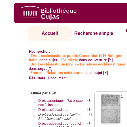
Accueil
Recherche simple
Rechercher:
'Droit ecclésiastique public Concordat 1516 Bologne
Italie'
dans
sujet.
16e siècle
dans
couverture
[X]
Droit ecclésiastique (civil) – Bénéfices ecclésiastiques
dans
sujet
[X]
France – Relations extérieures
dans
sujet
[X]
Résultats
1
document
Affiner par sujet
1
(1)
Droit canonique – Patronage
•
ecclésiastique
(1)
•
Droit ecclésiastique
[X]
Droit ecclésiastique (civil) –
•
Bénéfices ecclésiastiques
(1)
Droit ecclésiastique (public) –