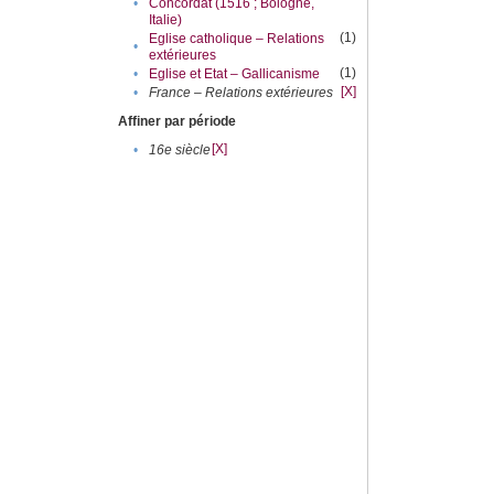
•
Concordat (1516 ; Bologne,
Italie)
(1)
Eglise catholique – Relations
•
extérieures
(1)
•
Eglise et Etat – Gallicanisme
[X]
•
France – Relations extérieures
Affiner par période
[X]
•
16e siècle