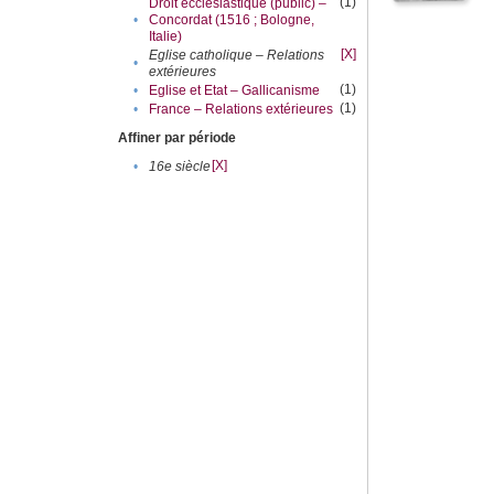
(1)
Droit ecclésiastique (public) –
•
Concordat (1516 ; Bologne,
Italie)
[X]
Eglise catholique – Relations
•
extérieures
(1)
•
Eglise et Etat – Gallicanisme
(1)
•
France – Relations extérieures
Affiner par période
[X]
•
16e siècle