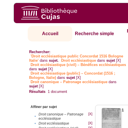
Accueil
Recherche simple
Rechercher:
'Droit ecclésiastique public Concordat 1516 Bologne
Italie'
dans
sujet.
Droit ecclésiastique
dans
sujet
[X]
Droit ecclésiastique (civil) – Bénéfices ecclésiastiques
dans
sujet
[X]
Droit ecclésiastique (public) – Concordat (1516 ;
Bologne, Italie)
dans
sujet
[X]
Droit canonique – Patronage ecclésiastique
dans
sujet
[X]
Résultats
1
document
Affiner par sujet
1
[X]
Droit canonique – Patronage
•
ecclésiastique
[X]
•
Droit ecclésiastique