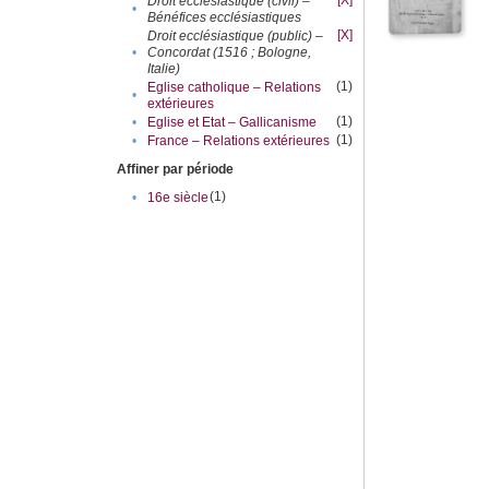
[X]
Droit ecclésiastique (civil) –
•
Bénéfices ecclésiastiques
[X]
Droit ecclésiastique (public) –
•
Concordat (1516 ; Bologne,
Italie)
(1)
Eglise catholique – Relations
•
extérieures
(1)
•
Eglise et Etat – Gallicanisme
(1)
•
France – Relations extérieures
Affiner par période
(1)
•
16e siècle