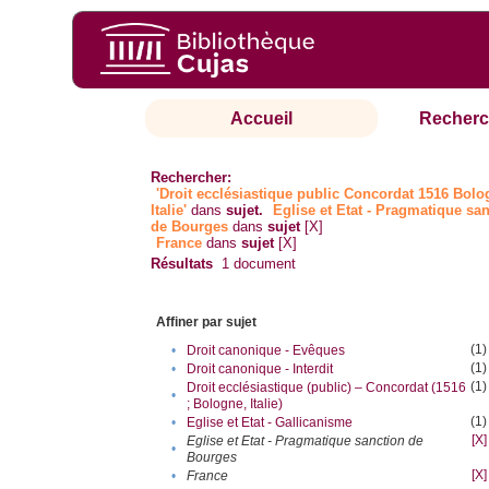
Accueil
Recherc
Rechercher:
'Droit ecclésiastique public Concordat 1516 Bol
Italie'
dans
sujet.
Eglise et Etat - Pragmatique sa
de Bourges
dans
sujet
[X]
France
dans
sujet
[X]
Résultats
1
document
Affiner par sujet
(1)
•
Droit canonique - Evêques
(1)
•
Droit canonique - Interdit
(1)
Droit ecclésiastique (public) – Concordat (1516
•
; Bologne, Italie)
(1)
•
Eglise et Etat - Gallicanisme
[X]
Eglise et Etat - Pragmatique sanction de
•
Bourges
[X]
•
France