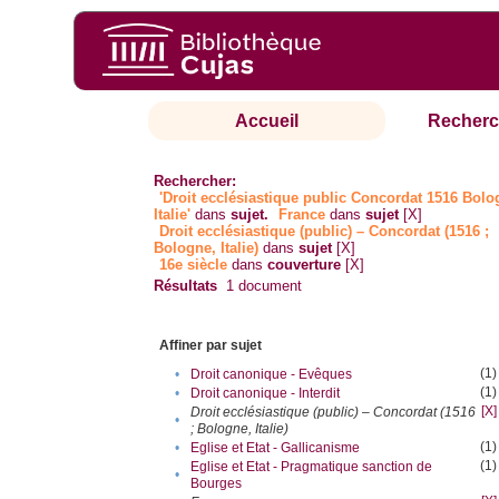
Accueil
Recherc
Rechercher:
'Droit ecclésiastique public Concordat 1516 Bol
Italie'
dans
sujet.
France
dans
sujet
[X]
Droit ecclésiastique (public) – Concordat (1516 ;
Bologne, Italie)
dans
sujet
[X]
16e siècle
dans
couverture
[X]
Résultats
1
document
Affiner par sujet
(1)
•
Droit canonique - Evêques
(1)
•
Droit canonique - Interdit
[X]
Droit ecclésiastique (public) – Concordat (1516
•
; Bologne, Italie)
(1)
•
Eglise et Etat - Gallicanisme
(1)
Eglise et Etat - Pragmatique sanction de
•
Bourges