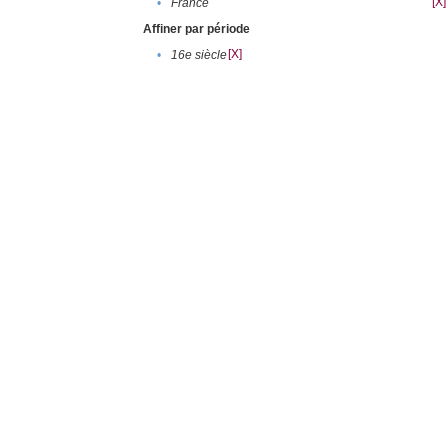
[X]
•
France
Affiner par période
[X]
•
16e siècle