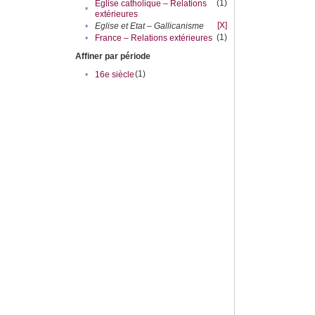
(1)
Eglise catholique – Relations
•
extérieures
[X]
•
Eglise et Etat – Gallicanisme
(1)
•
France – Relations extérieures
Affiner par période
(1)
•
16e siècle