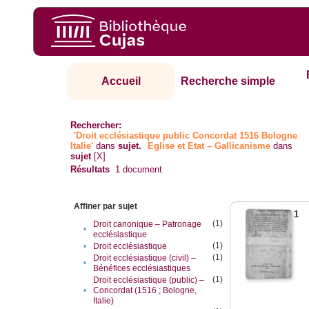
Accueil
Recherche simple
Rechercher:
'Droit ecclésiastique public Concordat 1516 Bologne
Italie'
dans
sujet.
Eglise et Etat – Gallicanisme
dans
sujet
[X]
Résultats
1
document
Affiner par sujet
1
(1)
Droit canonique – Patronage
•
ecclésiastique
(1)
•
Droit ecclésiastique
(1)
Droit ecclésiastique (civil) –
•
Bénéfices ecclésiastiques
(1)
Droit ecclésiastique (public) –
•
Concordat (1516 ; Bologne,
Italie)