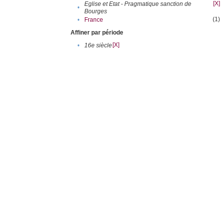
[X]
Eglise et Etat - Pragmatique sanction de
•
Bourges
(1)
•
France
Affiner par période
[X]
•
16e siècle