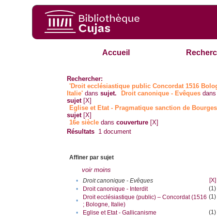
Accueil
Recherc
Rechercher:
'Droit ecclésiastique public Concordat 1516 Bol
Italie'
dans
sujet.
Droit canonique - Evêques
dans
sujet
[X]
Eglise et Etat - Pragmatique sanction de Bourge
sujet
[X]
16e siècle
dans
couverture
[X]
Résultats
1
document
Affiner par sujet
voir moins
[X]
•
Droit canonique - Evêques
(1)
•
Droit canonique - Interdit
(1)
Droit ecclésiastique (public) – Concordat (1516
•
; Bologne, Italie)
(1)
•
Eglise et Etat - Gallicanisme