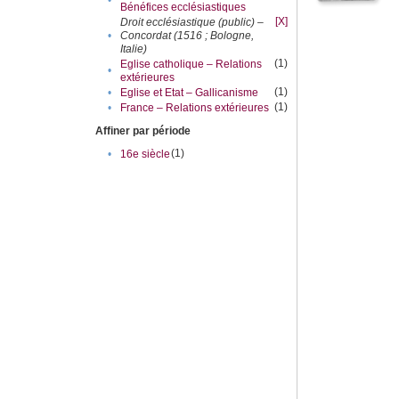
Bénéfices ecclésiastiques
[X]
Droit ecclésiastique (public) –
•
Concordat (1516 ; Bologne,
Italie)
(1)
Eglise catholique – Relations
•
extérieures
(1)
•
Eglise et Etat – Gallicanisme
(1)
•
France – Relations extérieures
Affiner par période
(1)
•
16e siècle