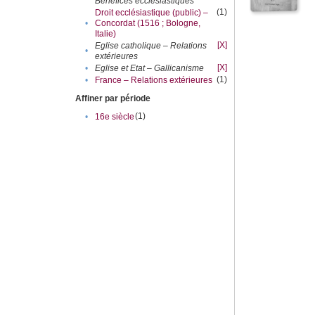
Bénéfices ecclésiastiques
(1)
Droit ecclésiastique (public) –
•
Concordat (1516 ; Bologne,
Italie)
[X]
Eglise catholique – Relations
•
extérieures
[X]
•
Eglise et Etat – Gallicanisme
(1)
•
France – Relations extérieures
Affiner par période
(1)
•
16e siècle