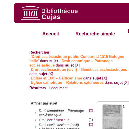
Accueil
Recherche simple
Rechercher:
'Droit ecclésiastique public Concordat 1516 Bologne
Italie'
dans
sujet.
Droit canonique – Patronage
ecclésiastique
dans
sujet
[X]
Droit ecclésiastique (civil) – Bénéfices ecclésiastiques
dans
sujet
[X]
Eglise et Etat – Gallicanisme
dans
sujet
[X]
Eglise catholique – Relations extérieures
dans
sujet
[X]
Résultats
1
document
Affiner par sujet
1
[X]
Droit canonique – Patronage
•
ecclésiastique
(1)
•
Droit ecclésiastique
[X]
Droit ecclésiastique (civil) –
•