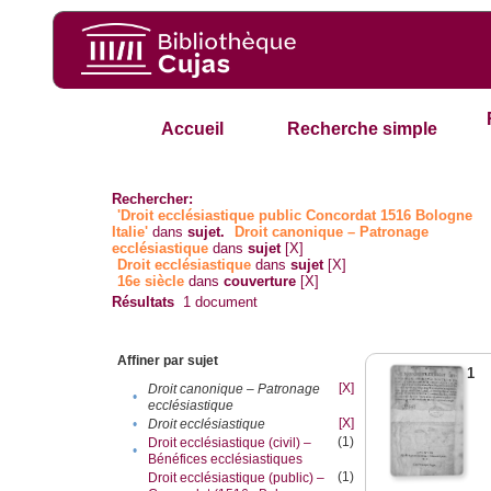
Accueil
Recherche simple
Rechercher:
'Droit ecclésiastique public Concordat 1516 Bologne
Italie'
dans
sujet.
Droit canonique – Patronage
ecclésiastique
dans
sujet
[X]
Droit ecclésiastique
dans
sujet
[X]
16e siècle
dans
couverture
[X]
Résultats
1
document
Affiner par sujet
1
[X]
Droit canonique – Patronage
•
ecclésiastique
[X]
•
Droit ecclésiastique
(1)
Droit ecclésiastique (civil) –
•
Bénéfices ecclésiastiques
(1)
Droit ecclésiastique (public) –