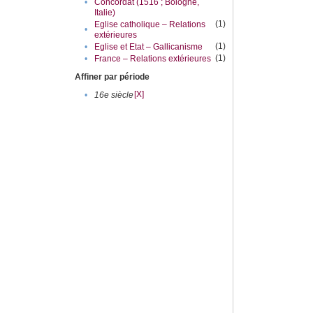
•
Concordat (1516 ; Bologne,
Italie)
(1)
Eglise catholique – Relations
•
extérieures
(1)
•
Eglise et Etat – Gallicanisme
(1)
•
France – Relations extérieures
Affiner par période
[X]
•
16e siècle