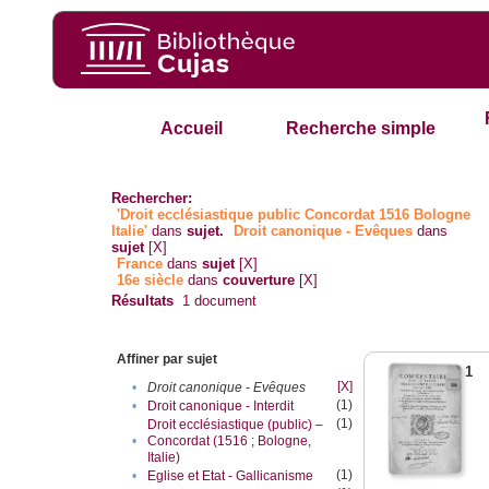
Accueil
Recherche simple
Rechercher:
'Droit ecclésiastique public Concordat 1516 Bologne
Italie'
dans
sujet.
Droit canonique - Evêques
dans
sujet
[X]
France
dans
sujet
[X]
16e siècle
dans
couverture
[X]
Résultats
1
document
Affiner par sujet
1
[X]
•
Droit canonique - Evêques
(1)
•
Droit canonique - Interdit
(1)
Droit ecclésiastique (public) –
•
Concordat (1516 ; Bologne,
Italie)
(1)
•
Eglise et Etat - Gallicanisme