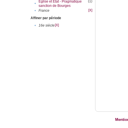
(1)
Eglise et Etat - Pragmatique
•
sanction de Bourges
[X]
•
France
Affiner par période
[X]
•
16e siècle
Mentio