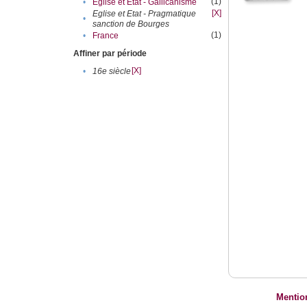
(1)
•
Eglise et Etat - Gallicanisme
[X]
Eglise et Etat - Pragmatique
•
sanction de Bourges
(1)
•
France
Affiner par période
[X]
•
16e siècle
Mentio