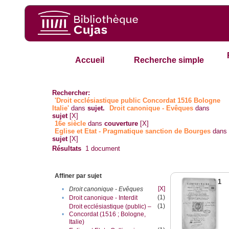
Accueil
Recherche simple
Rechercher:
'Droit ecclésiastique public Concordat 1516 Bologne
Italie'
dans
sujet.
Droit canonique - Evêques
dans
sujet
[X]
16e siècle
dans
couverture
[X]
Eglise et Etat - Pragmatique sanction de Bourges
dans
sujet
[X]
Résultats
1
document
Affiner par sujet
1
[X]
•
Droit canonique - Evêques
(1)
•
Droit canonique - Interdit
(1)
Droit ecclésiastique (public) –
•
Concordat (1516 ; Bologne,
Italie)