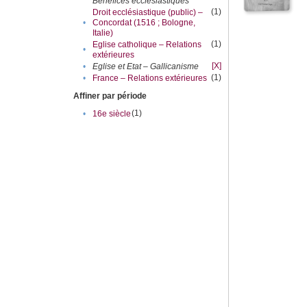
Bénéfices ecclésiastiques
(1)
Droit ecclésiastique (public) –
•
Concordat (1516 ; Bologne,
Italie)
(1)
Eglise catholique – Relations
•
extérieures
[X]
•
Eglise et Etat – Gallicanisme
(1)
•
France – Relations extérieures
Affiner par période
(1)
•
16e siècle