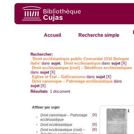
Accueil
Recherche simple
Rechercher:
'Droit ecclésiastique public Concordat 1516 Bologne
Italie'
dans
sujet.
Droit ecclésiastique
dans
sujet
[X]
Droit ecclésiastique (civil) – Bénéfices ecclésiastiques
dans
sujet
[X]
Eglise et Etat – Gallicanisme
dans
sujet
[X]
Droit canonique – Patronage ecclésiastique
dans
sujet
[X]
Résultats
1
document
Affiner par sujet
1
[X]
Droit canonique – Patronage
•
ecclésiastique
[X]
•
Droit ecclésiastique
[X]
Droit ecclésiastique (civil) –
•