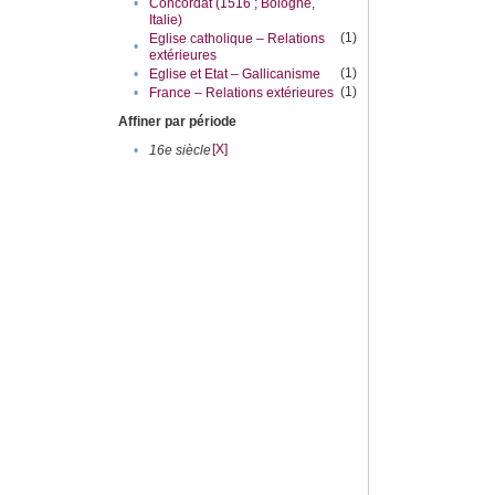
•
Concordat (1516 ; Bologne,
Italie)
(1)
Eglise catholique – Relations
•
extérieures
(1)
•
Eglise et Etat – Gallicanisme
(1)
•
France – Relations extérieures
Affiner par période
[X]
•
16e siècle