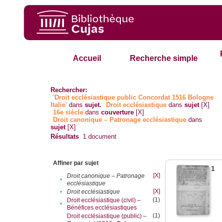
Accueil
Recherche simple
Rechercher:
'Droit ecclésiastique public Concordat 1516 Bologne
Italie'
dans
sujet.
Droit ecclésiastique
dans
sujet
[X]
16e siècle
dans
couverture
[X]
Droit canonique – Patronage ecclésiastique
dans
sujet
[X]
Résultats
1
document
Affiner par sujet
1
[X]
Droit canonique – Patronage
•
ecclésiastique
[X]
•
Droit ecclésiastique
(1)
Droit ecclésiastique (civil) –
•
Bénéfices ecclésiastiques
(1)
Droit ecclésiastique (public) –