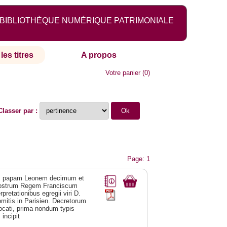
BIBLIOTHÈQUE NUMÉRIQUE PATRIMONIALE
les titres
A propos
Votre panier
(
0
)
Classer par :
Page: 1
um papam Leonem decimum et
nostrum Regem Franciscum
retationibus egregii viri D.
omitis in Parisien. Decretorum
ocati, prima nondum typis
incipit