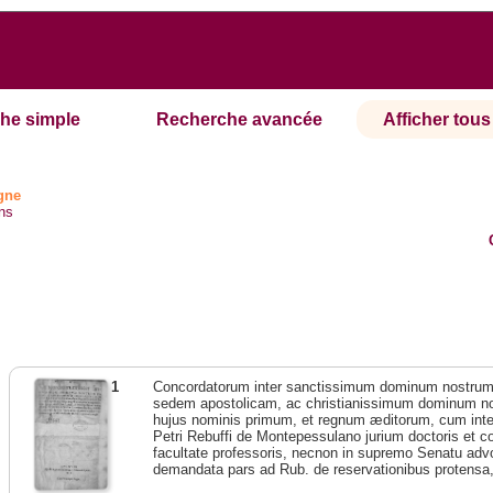
he simple
Recherche avancée
Afficher tous 
ogne
ns
1
Concordatorum inter sanctissimum dominum nostr
sedem apostolicam, ac christianissimum dominum 
hujus nominis primum, et regnum æditorum, cum interp
Petri Rebuffi de Montepessulano jurium doctoris et c
facultate professoris, necnon in supremo Senatu adv
demandata pars ad Rub. de reservationibus protensa, 