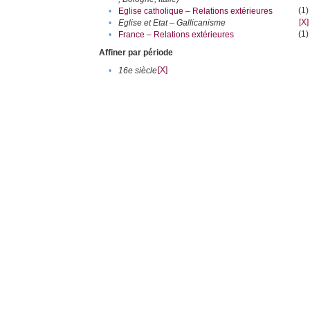
(1)
•
Eglise catholique – Relations extérieures
[X]
•
Eglise et Etat – Gallicanisme
(1)
•
France – Relations extérieures
Affiner par période
[X]
•
16e siècle