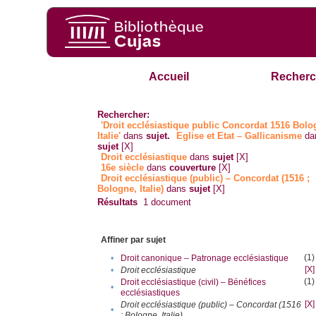
Accueil
Recherc
Rechercher:
'Droit ecclésiastique public Concordat 1516 Bol
Italie'
dans
sujet.
Eglise et Etat – Gallicanisme
da
sujet
[X]
Droit ecclésiastique
dans
sujet
[X]
16e siècle
dans
couverture
[X]
Droit ecclésiastique (public) – Concordat (1516 ;
Bologne, Italie)
dans
sujet
[X]
Résultats
1
document
Affiner par sujet
(1)
•
Droit canonique – Patronage ecclésiastique
[X]
•
Droit ecclésiastique
(1)
Droit ecclésiastique (civil) – Bénéfices
•
ecclésiastiques
[X]
Droit ecclésiastique (public) – Concordat (1516
•
; Bologne, Italie)