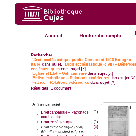
Accueil
Recherche simple
Rechercher:
'Droit ecclésiastique public Concordat 1516 Bologne
Italie'
dans
sujet.
Droit ecclésiastique (civil) – Bénéfice
ecclésiastiques
dans
sujet
[X]
Eglise et Etat – Gallicanisme
dans
sujet
[X]
Eglise catholique – Relations extérieures
dans
sujet
[X]
France – Relations extérieures
dans
sujet
[X]
Résultats
1
document
Affiner par sujet
1
(1)
Droit canonique – Patronage
•
ecclésiastique
(1)
•
Droit ecclésiastique
[X]
Droit ecclésiastique (civil) –
•
Bénéfices ecclésiastiques