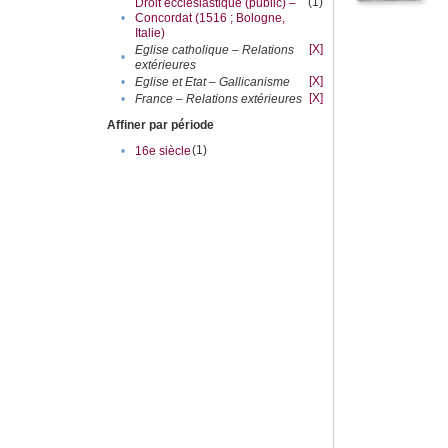
(1)
Droit ecclésiastique (public) –
•
Concordat (1516 ; Bologne,
Italie)
[X]
Eglise catholique – Relations
•
extérieures
[X]
•
Eglise et Etat – Gallicanisme
[X]
•
France – Relations extérieures
Affiner par période
(1)
•
16e siècle