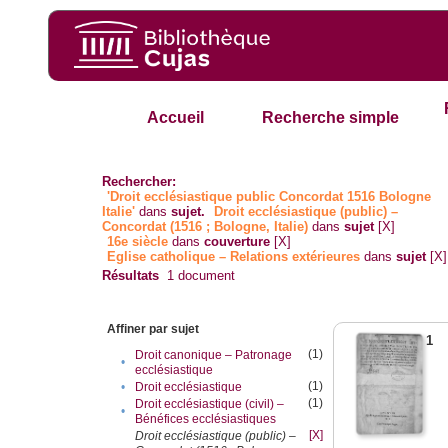
Accueil
Recherche simple
Rechercher:
'Droit ecclésiastique public Concordat 1516 Bologne
Italie'
dans
sujet.
Droit ecclésiastique (public) –
Concordat (1516 ; Bologne, Italie)
dans
sujet
[X]
16e siècle
dans
couverture
[X]
Eglise catholique – Relations extérieures
dans
sujet
[X]
Résultats
1
document
Affiner par sujet
1
(1)
Droit canonique – Patronage
•
ecclésiastique
(1)
•
Droit ecclésiastique
(1)
Droit ecclésiastique (civil) –
•
Bénéfices ecclésiastiques
[X]
Droit ecclésiastique (public) –