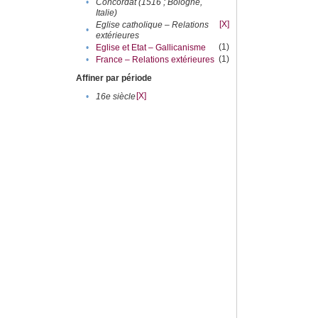
•
Concordat (1516 ; Bologne,
Italie)
[X]
Eglise catholique – Relations
•
extérieures
(1)
•
Eglise et Etat – Gallicanisme
(1)
•
France – Relations extérieures
Affiner par période
[X]
•
16e siècle